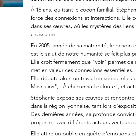
​.
À 18 ans, quittant le cocon familial, Stépha
force des connexions et interactions. Ell
dans ses œuvres, où les mystères des lien
croissante.
​.
En 2005, année de sa maternité, le besoin d
est le salut de notre humanité se fait plus p
Elle croit fermement que "voir" permet de
met en valeur ces connexions essentielles.
Elle débute alors un travail en séries telle
Masculins", "À chacun sa Louloute", et act
.
Stéphanie expose ses œuvres et rencontre 
dans la région lyonnaise, tant lors d'exposit
Ces dernières années, sa profonde convicti
projets et avec différents acteurs vecteurs
.
Elle attire un public en quête d'émotions e