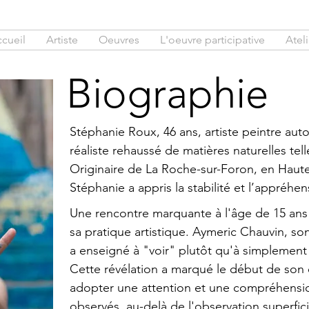
cueil
Artiste
Oeuvres
L'oeuvre participative
Ateli
Biographie
Stéphanie Roux, 46 ans, artiste peintre aut
réaliste rehaussé de matières naturelles telle
Originaire de La Roche-sur-Foron, en Haute
Stéphanie a appris la stabilité et l’appréh
.
Une rencontre marquante à l'âge de 15 ans
sa pratique artistique. Aymeric Chauvin, son
a enseigné à "voir" plutôt qu'à simplement
Cette révélation a marqué le début de son ém
adopter une attention et une compréhensi
observés, au-delà de l'observation superfici