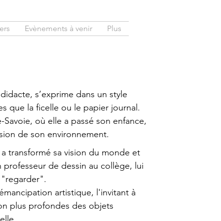
ers
Evènements à venir
Plus
odidacte, s’exprime dans un style
s que la ficelle ou le papier journal.
-Savoie, où elle a passé son enfance,
ension de son environnement.
 a transformé sa vision du monde et
 professeur de dessin au collège, lui
 "regarder".
ancipation artistique, l'invitant à
on plus profondes des objets
elle.