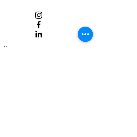
Oeuvres
Rituel du lien
Ateliers
Prochains RDV
“Je transforme les émotions en rituels
artistiques afin que les grands passages
de vie deviennent sacrés.”
Stéphanie Roux - Artiste des émotions &