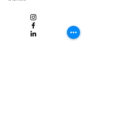
Oeuvres
Rituel du lien
Ateliers
Prochains RDV
“Je transforme les émotions en rituels
artistiques afin que les grands passages
de vie deviennent sacrés.”
Stéphanie Roux - Artiste des émotions &